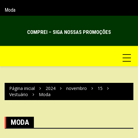
Ir
para
Moda
Hello world!
o
conteúdo
COMPREI – SIGA NOSSAS PROMOÇÕES
Página inicial
2024
novembro
15
Vestuário
Moda
MODA